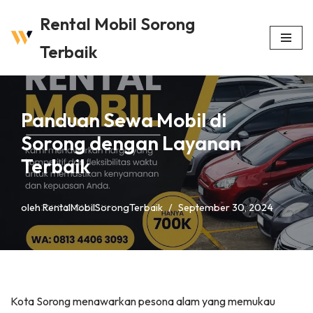
Rental Mobil Sorong
Lompat
Terbaik
ke
konten
Panduan Sewa Mobil di
Sorong dengan Layanan
Terbaik
oleh
RentalMobilSorongTerbaik
September 30, 2024
Kota Sorong menawarkan pesona alam yang memukau