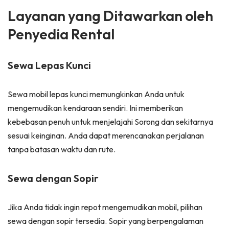
Layanan yang Ditawarkan oleh
Penyedia Rental
Sewa Lepas Kunci
Sewa mobil lepas kunci memungkinkan Anda untuk
mengemudikan kendaraan sendiri. Ini memberikan
kebebasan penuh untuk menjelajahi Sorong dan sekitarnya
sesuai keinginan. Anda dapat merencanakan perjalanan
tanpa batasan waktu dan rute.
Sewa dengan Sopir
Jika Anda tidak ingin repot mengemudikan mobil, pilihan
sewa dengan sopir tersedia. Sopir yang berpengalaman