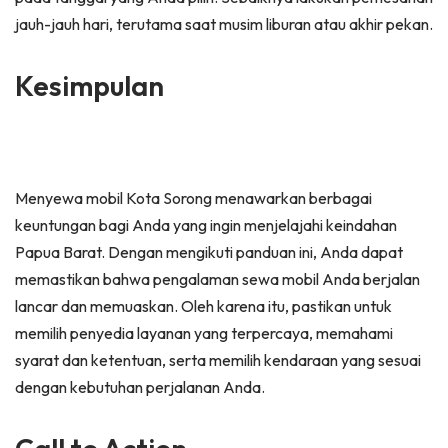
jauh-jauh hari, terutama saat musim liburan atau akhir pekan.
Kesimpulan
Menyewa mobil Kota Sorong menawarkan berbagai
keuntungan bagi Anda yang ingin menjelajahi keindahan
Papua Barat. Dengan mengikuti panduan ini, Anda dapat
memastikan bahwa pengalaman sewa mobil Anda berjalan
lancar dan memuaskan. Oleh karena itu, pastikan untuk
memilih penyedia layanan yang terpercaya, memahami
syarat dan ketentuan, serta memilih kendaraan yang sesuai
dengan kebutuhan perjalanan Anda.