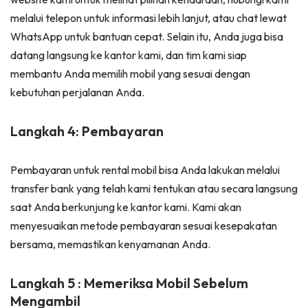
melalui telepon untuk informasi lebih lanjut, atau chat lewat
WhatsApp untuk bantuan cepat. Selain itu, Anda juga bisa
datang langsung ke kantor kami, dan tim kami siap
membantu Anda memilih mobil yang sesuai dengan
kebutuhan perjalanan Anda.
Langkah 4: Pembayaran
Pembayaran untuk rental mobil bisa Anda lakukan melalui
transfer bank yang telah kami tentukan atau secara langsung
saat Anda berkunjung ke kantor kami. Kami akan
menyesuaikan metode pembayaran sesuai kesepakatan
bersama, memastikan kenyamanan Anda.
Langkah 5 : Memeriksa Mobil Sebelum
Mengambil