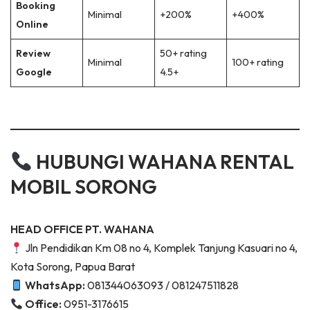
Booking
Minimal
+200%
+400%
Online
Review
50+ rating
Minimal
100+ rating
Google
4.5+
HUBUNGI WAHANA RENTAL
MOBIL SORONG
HEAD OFFICE PT. WAHANA
Jln Pendidikan Km 08 no 4, Komplek Tanjung Kasuari no 4,
Kota Sorong, Papua Barat
WhatsApp:
081344063093 / 081247511828
Office:
0951-3176615