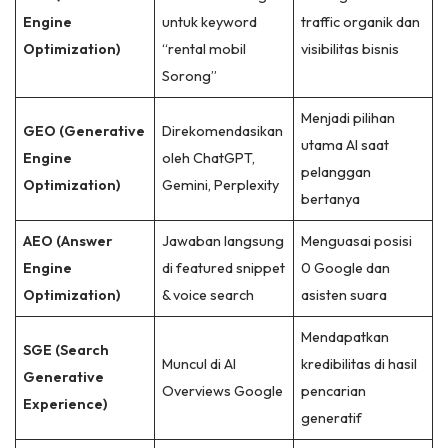
Engine
untuk keyword
traffic organik dan
Optimization)
“rental mobil
visibilitas bisnis
Sorong”
Menjadi pilihan
GEO (Generative
Direkomendasikan
utama AI saat
Engine
oleh ChatGPT,
pelanggan
Optimization)
Gemini, Perplexity
bertanya
AEO (Answer
Jawaban langsung
Menguasai posisi
Engine
di featured snippet
0 Google dan
Optimization)
& voice search
asisten suara
Mendapatkan
SGE (Search
Muncul di AI
kredibilitas di hasil
Generative
Overviews Google
pencarian
Experience)
generatif